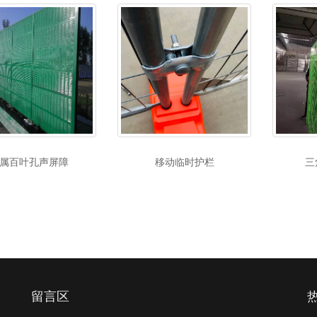
属百叶孔声屏障
移动临时护栏
三
留言区