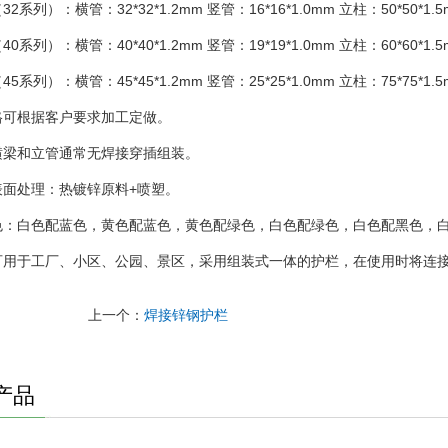
（
32
系列）：横管：
32*32*1.2mm
竖管：
16*16*1.0mm
立柱：
50*50*1.
（
40
系列）：横管：
40*40*1.2mm
竖管：
19*19*1.0mm
立柱：
60*60*1.
（
45
系列）：横管：
45*45*1.2mm
竖管：
25*25*1.0mm
立柱：
75*75*1.
格可根据客户要求加工定做。
横梁和立管通常无焊接穿插组装。
表面处理：热镀锌原料
+
喷塑。
色：白色配蓝色，黄色配蓝色，黄色配绿色，白色配绿色，白色配黑色，
可用于工厂、小区、公园、景区，采用组装式一体的护栏，在使用时将连
上一个：
焊接锌钢护栏
产品