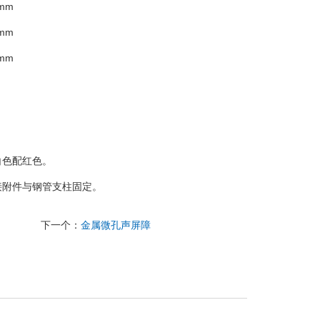
5mm
5mm
5mm
白色配红色。
接附件与钢管支柱固定。
下一个：
金属微孔声屏障