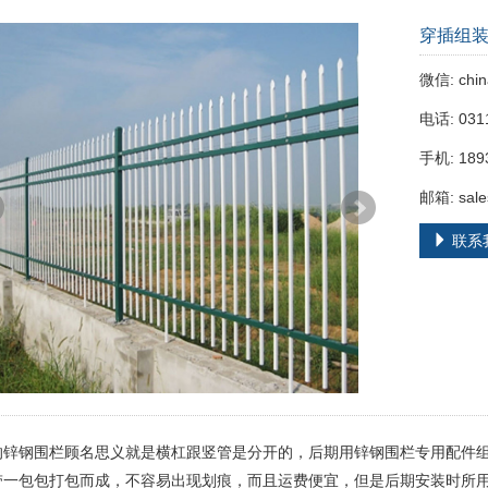
穿插组
微信: chin
电话: 031
手机: 189
邮箱: sale
联系
的锌钢围栏顾名思义就是横杠跟竖管是分开的，后期用锌钢围栏专用配件
带一包包打包而成，不容易出现划痕，而且运费便宜，但是后期安装时所