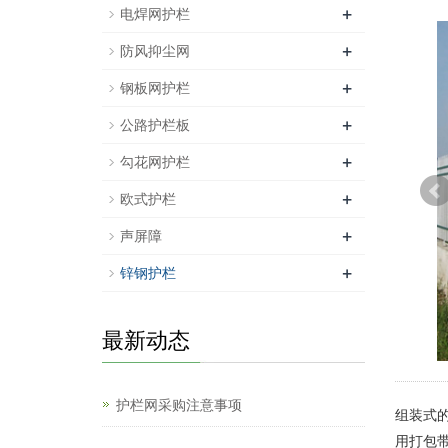
+
电焊网护栏
+
防风抑尘网
+
钢板网护栏
+
公路护栏板
+
勾花网护栏
+
欧式护栏
+
声屏障
+
锌钢护栏
最新动态
护栏网采购注意事项
组装式
用打包