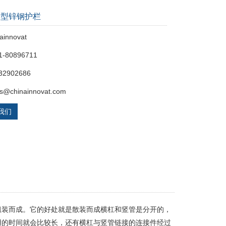
装型锌钢护栏
ainnovat
1-80896711
32902686
s@chinainnovat.com
我们
组装而成。它的好处就是散装而成横杠和竖管是分开的，
用的时间就会比较长，还有横杠与竖管链接的连接件经过